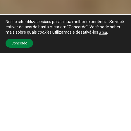
Nosso site utiliza
cookies
para a sua melhor experiência. Se você
Ajuda?
Fale com a gente.
estiver de acordo basta clicar em "Concordo". Você pode saber
mais sobre quais
cookies
utilizamos e desativá-los
.
aqui
Concordo
UM HOBBY QUE VIROU
NEGÓCIO